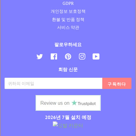
GDPR
개인정보 보호정책
환불 및 반품 정책
서비스 약관
팔로우하세요
지
페
핀
인
유
저
이
터
스
튜
회람 신문
귀
스
레
타
브
다
북
스
그
트
램
구독하다
2026년 7월 설치 예정