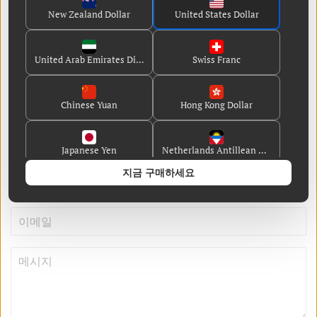
New Zealand Dollar
United States Dollar
United Arab Emirates Dirham
Swiss Franc
Chinese Yuan
Hong Kong Dollar
←
이전 게시물
최신 게시물
→
댓글을 남겨주세요
Japanese Yen
Netherlands Antillean Guilder
지금 구매하세요
이
름
Danish Krone
Guernsey Pound
이
메
Jersey Pound
Singapore Dollar
일
메
시
지
English
French