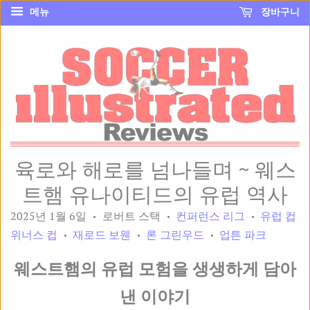
메뉴
장바구니
육로와 해로를 넘나들며 ~ 웨스
트햄 유나이티드의 유럽 역사
2025년 1월 6일
로버트 스택
컨퍼런스 리그
유럽 컵
•
•
•
위너스 컵
재로드 보웬
론 그린우드
업튼 파크
•
•
•
웨스트햄의 유럽 모험을 생생하게 담아
낸 이야기