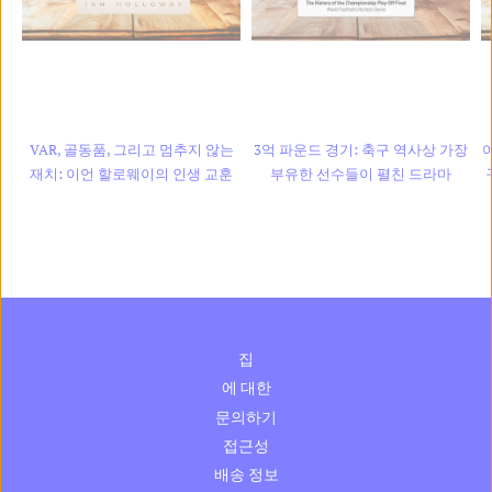
Polish
Bosnian
Croatian
Danish
VAR, 골동품, 그리고 멈추지 않는
3억 파운드 경기: 축구 역사상 가장
재치: 이언 할로웨이의 인생 교훈
부유한 선수들이 펼친 드라마
Estonian
집
에 대한
문의하기
접근성
배송 정보