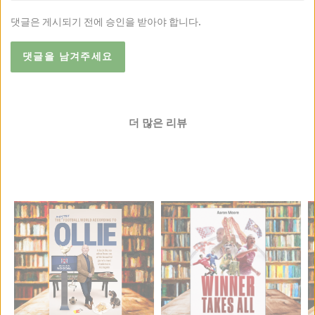
댓글은 게시되기 전에 승인을 받아야 합니다.
German
Spanish
Portuguese (Brazil)
Hindi
Turkish
Korean
더 많은 리뷰
Japanese
Czech
Chinese (Simplified)
Italian
Finnish
Swedish
Norwegian
Hungarian