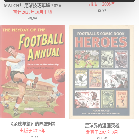
出版于2008年
MATCH！足球技巧年鉴 2026
常
£9.99
预计2025年10月出版
规
常
£9.99
Jersey Pound
Singapore Dollar
价
规
格
价
格
English
French
German
Spanish
Portuguese (Brazil)
Hindi
Turkish
Korean
Japanese
Czech
《足球年鉴》的鼎盛时期
足球界的漫画英雄
出版于2015年
发表于2009年9月
常
£12.99
常
£12.50