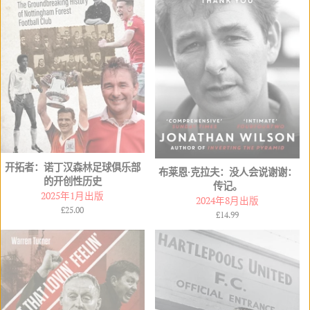
开拓者：诺丁汉森林足球俱乐部
布莱恩·克拉夫：没人会说谢谢：
的开创性历史
传记。
2025年1月出版
2024年8月出版
常
£25.00
常
£14.99
规
规
价
价
格
格