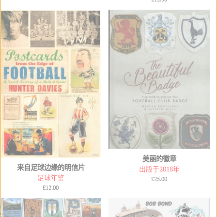
Chinese (Simplified)
Italian
规
规
价
价
格
格
Finnish
Swedish
Norwegian
Hungarian
Polish
Bosnian
Croatian
Danish
美丽的徽章
Estonian
来自足球边缘的明信片
出版于2018年
足球年鉴
常
£25.00
常
£12.00
规
规
价
价
格
格