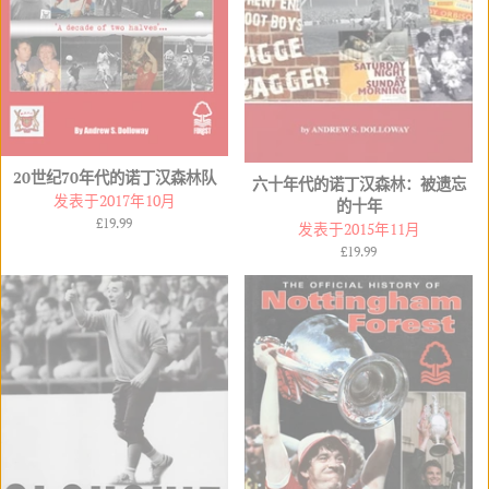
20世纪70年代的诺丁汉森林队
六十年代的诺丁汉森林：被遗忘
发表于2017年10月
的十年
常
£19.99
发表于2015年11月
规
常
£19.99
价
规
格
价
格