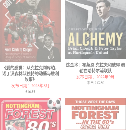
炼金术：布莱恩·克拉夫和彼得·泰
《爱的感觉：从克拉克到库珀，
勒在哈特尔浦联队
诺丁汉森林队独特的动荡与胜利
发布日期：2022年9月
故事》
来自
£13.50
发布日期：2023年8月
常
£16.99
规
价
格