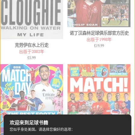
诺丁汉森林足球俱乐部官方历史
出版于1998年
克劳伊在水上行走
常
£19.99
出版于2002年
规
价
常
£5.99
格
规
价
格
欢迎来到足球书籍
您似乎身处
美国
。请选择您偏好的选项：