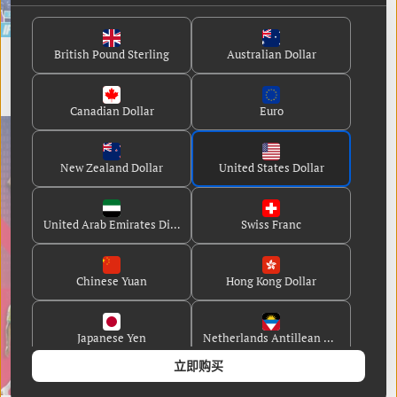
Match Annual 2026：英国最畅
2026年每日比赛年鉴
British Pound Sterling
Australian Dollar
销的足球年鉴！
现货供应，2天内送达。
现货供应，2天内送达。
常
£9.99
常
£9.99
规
Canadian Dollar
Euro
规
价
价
格
格
New Zealand Dollar
United States Dollar
United Arab Emirates Dirham
Swiss Franc
Chinese Yuan
Hong Kong Dollar
Japanese Yen
Netherlands Antillean Guilder
立即购买
查尔斯·布坎《足球月刊》精选集
Danish Krone
Guernsey Pound