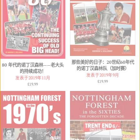
那些美好的日子：20世纪60年代
80 年代的诺丁汉森林——老大头
的诺丁汉森林队（加时赛）
的持续成功！
发表于2019年9月
发表于2019年11月
常
£19.99
常
£19.99
规
规
价
价
格
格