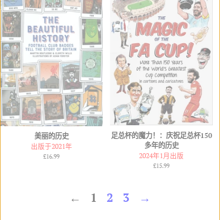
足总杯的魔力！：庆祝足总杯150
美丽的历史
多年的历史
出版于2021年
2024年1月出版
常
£16.99
规
常
£15.99
价
规
格
价
格
←
1
2
3
→