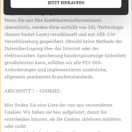
JETZT EINKAUFEN
diese nicht unangemessen verloren gehen, missbraucht,
Danish Krone
Guernsey Pound
eingesehen, offengelegt, verändert oder zerstört werden.
Wenn Sie uns Ihre Kreditkarteninformationen
übermitteln, werden diese mithilfe von SSL-Technologie
Jersey Pound
Singapore Dollar
(Secure Socket Layer) verschlüsselt und mit AES-256-
Verschlüsselung gespeichert. Obwohl keine Methode der
Datenübertragung über das Internet oder der
English
French
elektronischen Speicherung hundertprozentige Sicherheit
gewährleisten kann, erfüllen wir alle PCI-DSS-
Anforderungen und implementieren zusätzliche,
German
Spanish
allgemein anerkannte Branchenstandards.
ABSCHNITT 7 – COOKIES:
Portuguese (Brazil)
Hindi
Hier finden Sie eine Liste der von uns verwendeten
Turkish
Korean
Cookies. Wir haben sie hier aufgelistet, damit Sie
entscheiden können, ob Sie Cookies ablehnen möchten
oder nicht.
Japanese
Czech