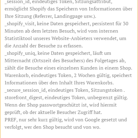
_session_id, eindeutiges Token, Sitzungsattribut,
ermöglicht Shopify das Speichern von Informationen über
Ihre Sitzung (Referrer, Landingpage usw.).
Chinese (Simplified)
Italian
_shopify_visit, keine Daten gespeichert, persistent für 30
Minuten ab dem letzten Besuch, wird vom internen
Finnish
Swedish
Statistiktool unseres Website-Anbieters verwendet, um
die Anzahl der Besuche zu erfassen.
_shopify_uniq, keine Daten gespeichert, läuft um
Norwegian
Hungarian
Mitternacht (Ortszeit des Besuchers) des Folgetages ab,
zählt die Besuche eines einzelnen Kunden in einem Shop.
Warenkorb, eindeutiges Token, 2 Wochen gültig, speichert
Polish
Bosnian
Informationen über den Inhalt Ihres Warenkorbs.
_secure_session_id, eindeutiges Token, Sitzungstoken .
Croatian
Danish
storefront_digest, eindeutiges Token, unbegrenzt gültig.
Wenn der Shop passwortgeschützt ist, wird hiermit
geprüft, ob der aktuelle Besucher Zugriff hat.
Estonian
PREF, nur sehr kurz gültig, wird von Google gesetzt und
verfolgt, wer den Shop besucht und von wo.