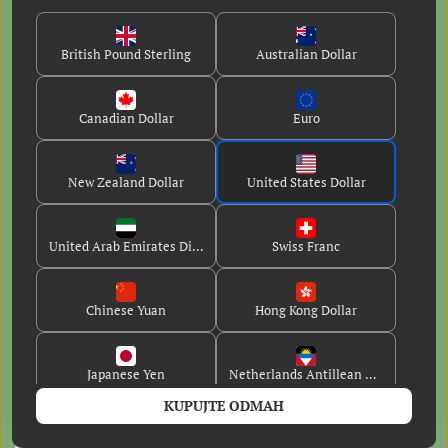
Dom
British Pound Sterling
Australian Dollar
Oko
Kontaktirajte nas
Canadian Dollar
Euro
Pristupačnost
Informacije o dostavi
GDPR
New Zealand Dollar
United States Dollar
Pravila o privatnosti
Pravila povrata novca
United Arab Emirates Dirham
Swiss Franc
Uvjeti pružanja usluge
Chinese Yuan
Hong Kong Dollar
PRATITE NAS
Cvrkut
Facebook
Pinterest
Instagram
YouTube
Japanese Yen
Netherlands Antillean Guilder
BILTEN
KUPUJTE ODMAH
Danish Krone
Guernsey Pound
PRETPLATITE SE