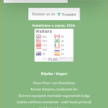
Jersey Pound
Singapore Dollar
Instalirano u srpnju 2026.
English
French
German
Spanish
Portuguese (Brazil)
Hindi
Bilješke i blogovi
Turkish
Korean
Klaun Princ: Len Shackleton
Ronnie Simpson, Lisabonski lav
Japanese
Czech
Skriveni neprijatelj starinskih nogometnih knjiga
Zaštita zaštitnim omotačem - vodič korak po korak