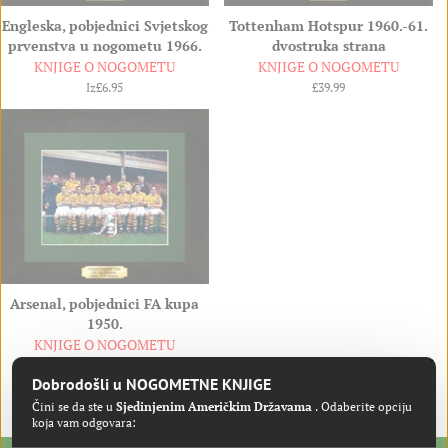
Engleska, pobjednici Svjetskog
Tottenham Hotspur 1960.-61.
prvenstva u nogometu 1966.
dvostruka strana
KNJIGE O NOGOMETU
KNJIGE O NOGOMETU
Iz
£6.95
Redovna
£39.99
cijena
Arsenal, pobjednici FA kupa
1950.
KNJIGE O NOGOMETU
Redovna
£39.99
Dobrodošli u NOGOMETNE KNJIGE
cijena
Čini se da ste u
Sjedinjenim Američkim Državama
. Odaberite opciju
koja vam odgovara: