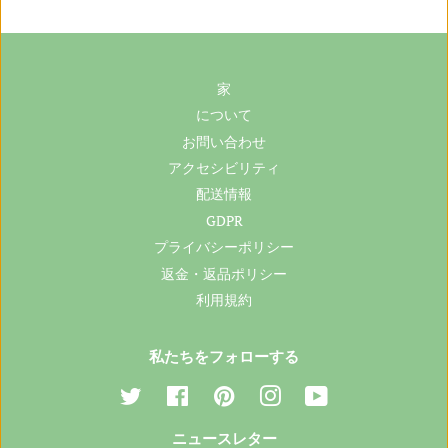
Portuguese (Brazil)
Hindi
家
Turkish
Korean
について
お問い合わせ
アクセシビリティ
Japanese
Czech
配送情報
GDPR
Chinese (Simplified)
Italian
プライバシーポリシー
返金・返品ポリシー
Finnish
Swedish
利用規約
私たちをフォローする
Norwegian
Hungarian
ツ
Facebook
Pinterest
イ
YouTube
イ
ン
Polish
Bosnian
ニュースレター
ッ
ス