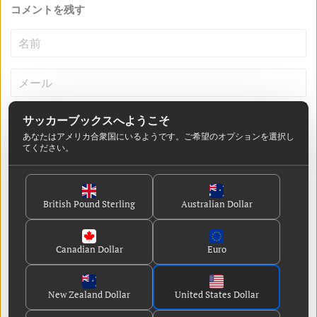
コメントを残す
名
前
メ
ー
ル
メ
サッカーブックスへようこそ
ッ
あなたはアメリカ合衆国
にいるようです
。ご希望のオプションを選択し
てください。
セ
ー
ジ
British Pound Sterling
Australian Dollar
Canadian Dollar
Euro
その他のページ
New Zealand Dollar
United States Dollar