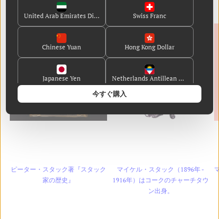
United Arab Emirates Dirham
Swiss Franc
Chinese Yuan
Hong Kong Dollar
Japanese Yen
Netherlands Antillean Guilder
今すぐ購入
Danish Krone
Guernsey Pound
Jersey Pound
Singapore Dollar
ピーター・スタック著『スタック
マイケル・スタック（1896年 -
マ
English
French
家の歴史』
1916年）はコークのチャーチタウ
ン出身。
German
Spanish